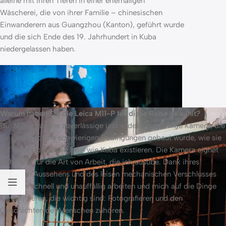
alleine mit ihren Tieren in einer ehemaligen
Wäscherei, die von ihrer Familie – chinesischen
Einwanderern aus Guangzhou (Kanton), geführt wurde
und die sich Ende des 19. Jahrhundert in Kuba
niedergelassen haben.
Warum haben Sie die Leica M11-P für diese Reise gewählt?
Die M11-P ist eine zuverlässige und widerstandsfähige Kamera, die
für genau solche schwierigen Bedingungen gebaut wurde, wie sie
auf einer tropischen Insel wie Kuba existieren. Die Kamera eignet
sich ideal für die Art von Arbeit, die ich ausübe. Dank ihres
diskreten Aussehens und des leisen mechanischen Verschlusses
kann ich schnell und unauffällig arbeiten und mich auf die Dinge
konzentrieren, die wichtig sind: Fotografieren und den
Eine junge kubanische Frau posiert für ein Porträt im
Geschichten der Menschen zuhören.
Centro Habana.