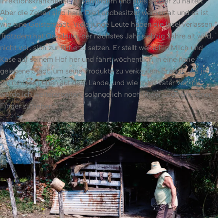
Infektionskrankheiten zu verhindern und alles sauber zu halten.
Aber die Zeiten sind hart. Die Landbesitzer werden alt und es ist
wie eine Geisterstadt. Viele junge Leute haben die Insel verlassen.“
Trotzdem hat Osvaldito, der nächstes Jahr siebzig Jahre alt wird,
nicht vor, sich zur Ruhe zu setzen. Er stellt weiterhin Milch und
Käse auf seinem Hof her und fährt wöchentlich in eine nahe
gelegene Stadt, um seine Produkte zu verkaufen. Er sagt: „Es ist
ein ruhiges Leben auf dem Lande, und wie mein Vater vor mir
werde ich weiterarbeiten, solange ich noch in der Lage bin, einen
Finger zu heben.“
Nailan (8 Jahre alt).