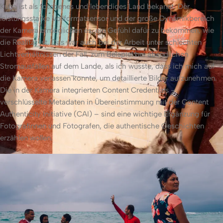
Kuba ist als fotogenes und lebendiges Land bekannt. Der
leistungsstarke Vollformatsensor und der große Dynamikbereich
der Kamera ermöglichen es, ein Gefühl dafür zu bekommen, wie
die Realität ist. Das war auch bei der Arbeit unter schlechten
Lichtverhältnissen der Fall, zum Beispiel bei abendlichen
Stromausfällen auf dem Lande, als ich wusste, dass ich mich auf
die Kamera verlassen konnte, um detaillierte Bilder aufzunehmen.
Die in der Kamera integrierten Content Credentials –
verschlüsselte Metadaten in Übereinstimmung mit der Content
Authenticity Initiative (CAI) – sind eine wichtige Ergänzung für
Fotografinnen und Fotografen, die authentische Geschichten
erzählen wollen.