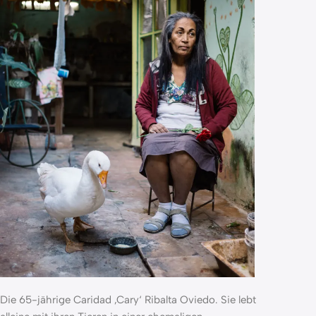
Die 65-jährige Caridad ‚Cary‘ Ribalta Oviedo. Sie lebt