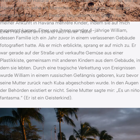
Wenn ich nach Havana zurückkehre, fühle ich mich immer wie zu
Hause und ich sehe oft Menschen, die ich auf früheren Reisen
fotografiert habe. Zum Beispiel begrüßten mich gleich nach
meiner Ankunft in Havana mehrere Kinder, indem sie auf mich
zugerannt kamen. Einer von ihnen war der 4-jährige William,
Eine Frau betet am Strand nach einer Taufe.
dessen Familie ich ein Jahr zuvor in einem verlassenen Gebäude
fotografiert hatte. Als er mich erblickte, sprang er auf mich zu. Er
war gerade auf der Straße und verkaufte Gemüse aus einer
Plastikkiste, gemeinsam mit anderen Kindern aus dem Gebäude, in
dem sie lebten. Durch eine tragische Verkettung von Ereignissen
wurde William in einem russischen Gefängnis geboren, kurz bevor
seine Mutter zurück nach Kuba abgeschoben wurde. In den Augen
der Behörden existiert er nicht. Seine Mutter sagte mir: „Es un niño
fantasma.“ (Er ist ein Geisterkind).